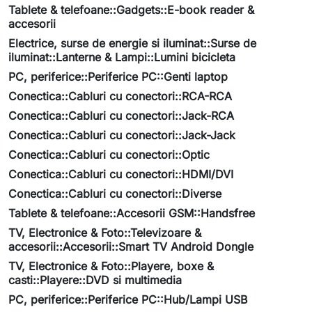
Tablete & telefoane::Gadgets::E-book reader &
accesorii
Electrice, surse de energie si iluminat::Surse de
iluminat::Lanterne & Lampi::Lumini bicicleta
PC, periferice::Periferice PC::Genti laptop
Conectica::Cabluri cu conectori::RCA-RCA
Conectica::Cabluri cu conectori::Jack-RCA
Conectica::Cabluri cu conectori::Jack-Jack
Conectica::Cabluri cu conectori::Optic
Conectica::Cabluri cu conectori::HDMI/DVI
Conectica::Cabluri cu conectori::Diverse
Tablete & telefoane::Accesorii GSM::Handsfree
TV, Electronice & Foto::Televizoare &
accesorii::Accesorii::Smart TV Android Dongle
TV, Electronice & Foto::Playere, boxe &
casti::Playere::DVD si multimedia
PC, periferice::Periferice PC::Hub/Lampi USB