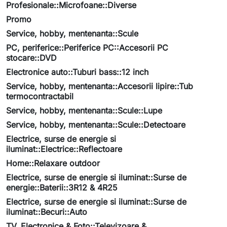
Profesionale::Microfoane::Diverse
Promo
Service, hobby, mentenanta::Scule
PC, periferice::Periferice PC::Accesorii PC
stocare::DVD
Electronice auto::Tuburi bass::12 inch
Service, hobby, mentenanta::Accesorii lipire::Tub
termocontractabil
Service, hobby, mentenanta::Scule::Lupe
Service, hobby, mentenanta::Scule::Detectoare
Electrice, surse de energie si
iluminat::Electrice::Reflectoare
Home::Relaxare outdoor
Electrice, surse de energie si iluminat::Surse de
energie::Baterii::3R12 & 4R25
Electrice, surse de energie si iluminat::Surse de
iluminat::Becuri::Auto
TV, Electronice & Foto::Televizoare &