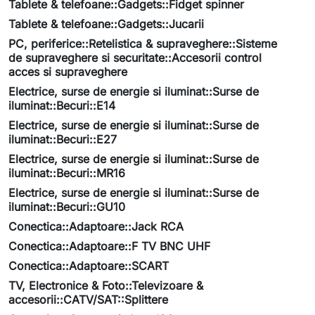
Tablete & telefoane::Gadgets::Fidget spinner
Tablete & telefoane::Gadgets::Jucarii
PC, periferice::Retelistica & supraveghere::Sisteme
de supraveghere si securitate::Accesorii control
acces si supraveghere
Electrice, surse de energie si iluminat::Surse de
iluminat::Becuri::E14
Electrice, surse de energie si iluminat::Surse de
iluminat::Becuri::E27
Electrice, surse de energie si iluminat::Surse de
iluminat::Becuri::MR16
Electrice, surse de energie si iluminat::Surse de
iluminat::Becuri::GU10
Conectica::Adaptoare::Jack RCA
Conectica::Adaptoare::F TV BNC UHF
Conectica::Adaptoare::SCART
TV, Electronice & Foto::Televizoare &
accesorii::CATV/SAT::Splittere