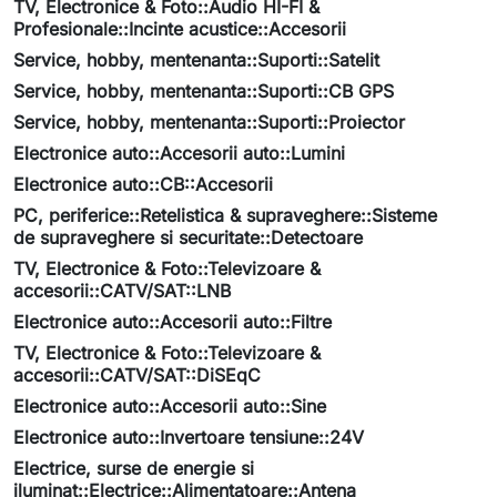
TV, Electronice & Foto::Audio HI-FI &
Profesionale::Incinte acustice::Accesorii
Service, hobby, mentenanta::Suporti::Satelit
Service, hobby, mentenanta::Suporti::CB GPS
Service, hobby, mentenanta::Suporti::Proiector
Electronice auto::Accesorii auto::Lumini
Electronice auto::CB::Accesorii
PC, periferice::Retelistica & supraveghere::Sisteme
de supraveghere si securitate::Detectoare
TV, Electronice & Foto::Televizoare &
accesorii::CATV/SAT::LNB
Electronice auto::Accesorii auto::Filtre
TV, Electronice & Foto::Televizoare &
accesorii::CATV/SAT::DiSEqC
Electronice auto::Accesorii auto::Sine
Electronice auto::Invertoare tensiune::24V
Electrice, surse de energie si
iluminat::Electrice::Alimentatoare::Antena