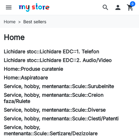
0
menu
search

shopping_cart
Home
Best sellers
Home
Lichidare stoc::Lichidare EDC::1. Telefon
Lichidare stoc::Lichidare EDC::2. Audio/Video
Home::Produse curatenie
Home::Aspiratoare
Service, hobby, mentenanta::Scule::Surubelnite
Service, hobby, mentenanta::Scule::Creion
faza/Rulete
Service, hobby, mentenanta::Scule::Diverse
Service, hobby, mentenanta::Scule::Clesti/Patenti
Service, hobby,
mentenanta::Scule::Sertizare/Dezizolare