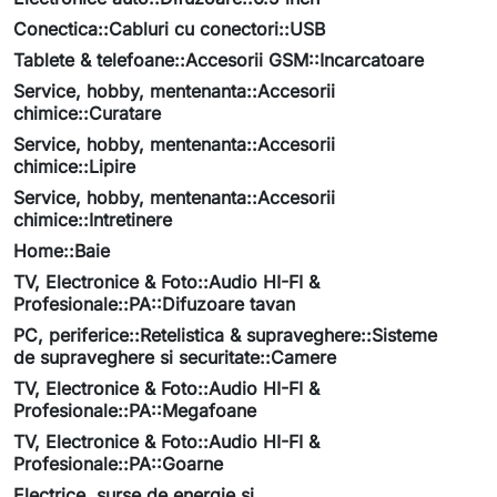
Conectica::Cabluri cu conectori::USB
Tablete & telefoane::Accesorii GSM::Incarcatoare
Service, hobby, mentenanta::Accesorii
chimice::Curatare
Service, hobby, mentenanta::Accesorii
chimice::Lipire
Service, hobby, mentenanta::Accesorii
chimice::Intretinere
Home::Baie
TV, Electronice & Foto::Audio HI-FI &
Profesionale::PA::Difuzoare tavan
PC, periferice::Retelistica & supraveghere::Sisteme
de supraveghere si securitate::Camere
TV, Electronice & Foto::Audio HI-FI &
Profesionale::PA::Megafoane
TV, Electronice & Foto::Audio HI-FI &
Profesionale::PA::Goarne
Electrice, surse de energie si