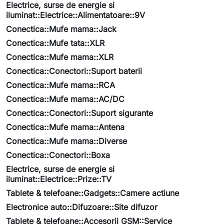
Electrice, surse de energie si
iluminat::Electrice::Alimentatoare::9V
Conectica::Mufe mama::Jack
Conectica::Mufe tata::XLR
Conectica::Mufe mama::XLR
Conectica::Conectori::Suport baterii
Conectica::Mufe mama::RCA
Conectica::Mufe mama::AC/DC
Conectica::Conectori::Suport sigurante
Conectica::Mufe mama::Antena
Conectica::Mufe mama::Diverse
Conectica::Conectori::Boxa
Electrice, surse de energie si
iluminat::Electrice::Prize::TV
Tablete & telefoane::Gadgets::Camere actiune
Electronice auto::Difuzoare::Site difuzor
Tablete & telefoane::Accesorii GSM::Service