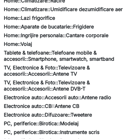
Home::Climatizare::Racire
Home::Climatizare::Umidificare dezumidificare aer
Home::Lazi frigorifice
Home::Aparate de bucatarie::Frigidere
Home::Ingrijire personala::Cantare corporale
Home::Voiaj
Tablete & telefoane::Telefoane mobile &
accesorii::Smartphone, smartwatch, smartband
TV, Electronice & Foto::Televizoare &
accesorii::Accesorii::Antene TV
TV, Electronice & Foto::Televizoare &
accesorii::Accesorii::Antene DVB-T
Electronice auto::Accesorii auto::Antene radio
Electronice auto::CB::Antene CB
Electronice auto::Difuzoare::Tweetere
PC, periferice::Birotica::Modelaj
PC, periferice::Birotica::Instrumente scris