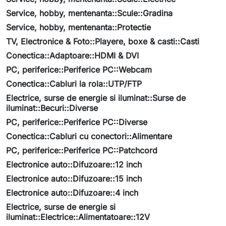
Service, hobby, mentenanta::Scule::Gradina
Service, hobby, mentenanta::Protectie
TV, Electronice & Foto::Playere, boxe & casti::Casti
Conectica::Adaptoare::HDMI & DVI
PC, periferice::Periferice PC::Webcam
Conectica::Cabluri la rola::UTP/FTP
Electrice, surse de energie si iluminat::Surse de
iluminat::Becuri::Diverse
PC, periferice::Periferice PC::Diverse
Conectica::Cabluri cu conectori::Alimentare
PC, periferice::Periferice PC::Patchcord
Electronice auto::Difuzoare::12 inch
Electronice auto::Difuzoare::15 inch
Electronice auto::Difuzoare::4 inch
Electrice, surse de energie si
iluminat::Electrice::Alimentatoare::12V