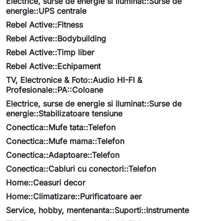
Electrice, surse de energie si iluminat::Surse de
energie::UPS centrale
Rebel Active::Fitness
Rebel Active::Bodybuilding
Rebel Active::Timp liber
Rebel Active::Echipament
TV, Electronice & Foto::Audio HI-FI &
Profesionale::PA::Coloane
Electrice, surse de energie si iluminat::Surse de
energie::Stabilizatoare tensiune
Conectica::Mufe tata::Telefon
Conectica::Mufe mama::Telefon
Conectica::Adaptoare::Telefon
Conectica::Cabluri cu conectori::Telefon
Home::Ceasuri decor
Home::Climatizare::Purificatoare aer
Service, hobby, mentenanta::Suporti::Instrumente