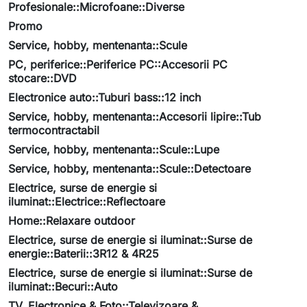
Profesionale::Microfoane::Diverse
Promo
Service, hobby, mentenanta::Scule
PC, periferice::Periferice PC::Accesorii PC
stocare::DVD
Electronice auto::Tuburi bass::12 inch
Service, hobby, mentenanta::Accesorii lipire::Tub
termocontractabil
Service, hobby, mentenanta::Scule::Lupe
Service, hobby, mentenanta::Scule::Detectoare
Electrice, surse de energie si
iluminat::Electrice::Reflectoare
Home::Relaxare outdoor
Electrice, surse de energie si iluminat::Surse de
energie::Baterii::3R12 & 4R25
Electrice, surse de energie si iluminat::Surse de
iluminat::Becuri::Auto
TV, Electronice & Foto::Televizoare &