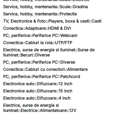
Service, hobby, mentenanta::Scule::Gradina
Service, hobby, mentenanta::Protectie
TV, Electronice & Foto::Playere, boxe & casti::Casti
Conectica::Adaptoare::HDMI & DVI
PC, periferice::Periferice PC::Webcam
Conectica::Cabluri la rola::UTP/FTP
Electrice, surse de energie si iluminat::Surse de
iluminat::Becuri::Diverse
PC, periferice::Periferice PC::Diverse
Conectica::Cabluri cu conectori::Alimentare
PC, periferice::Periferice PC::Patchcord
Electronice auto::Difuzoare::12 inch
Electronice auto::Difuzoare::15 inch
Electronice auto::Difuzoare::4 inch
Electrice, surse de energie si
iluminat::Electrice::Alimentatoare::12V