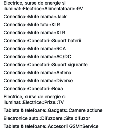
Electrice, surse de energie si
iluminat::Electrice::Alimentatoare::9V
Conectica::Mufe mama::Jack
Conectica::Mufe tata::XLR
Conectica::Mufe mama::XLR
Conectica::Conectori::Suport baterii
Conectica::Mufe mama::RCA
Conectica::Mufe mama::AC/DC
Conectica::Conectori::Suport sigurante
Conectica::Mufe mama::Antena
Conectica::Mufe mama::Diverse
Conectica::Conectori::Boxa
Electrice, surse de energie si
iluminat::Electrice::Prize::TV
Tablete & telefoane::Gadgets::Camere actiune
Electronice auto::Difuzoare::Site difuzor
Tablete & telefoane::Accesorii GSM::Service