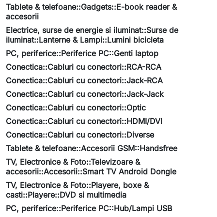
Tablete & telefoane::Gadgets::E-book reader &
accesorii
Electrice, surse de energie si iluminat::Surse de
iluminat::Lanterne & Lampi::Lumini bicicleta
PC, periferice::Periferice PC::Genti laptop
Conectica::Cabluri cu conectori::RCA-RCA
Conectica::Cabluri cu conectori::Jack-RCA
Conectica::Cabluri cu conectori::Jack-Jack
Conectica::Cabluri cu conectori::Optic
Conectica::Cabluri cu conectori::HDMI/DVI
Conectica::Cabluri cu conectori::Diverse
Tablete & telefoane::Accesorii GSM::Handsfree
TV, Electronice & Foto::Televizoare &
accesorii::Accesorii::Smart TV Android Dongle
TV, Electronice & Foto::Playere, boxe &
casti::Playere::DVD si multimedia
PC, periferice::Periferice PC::Hub/Lampi USB