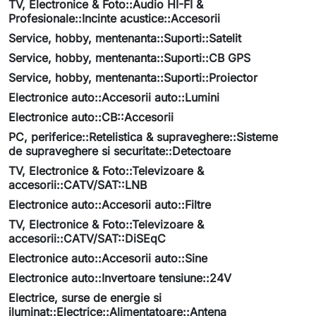
TV, Electronice & Foto::Audio HI-FI &
Profesionale::Incinte acustice::Accesorii
Service, hobby, mentenanta::Suporti::Satelit
Service, hobby, mentenanta::Suporti::CB GPS
Service, hobby, mentenanta::Suporti::Proiector
Electronice auto::Accesorii auto::Lumini
Electronice auto::CB::Accesorii
PC, periferice::Retelistica & supraveghere::Sisteme
de supraveghere si securitate::Detectoare
TV, Electronice & Foto::Televizoare &
accesorii::CATV/SAT::LNB
Electronice auto::Accesorii auto::Filtre
TV, Electronice & Foto::Televizoare &
accesorii::CATV/SAT::DiSEqC
Electronice auto::Accesorii auto::Sine
Electronice auto::Invertoare tensiune::24V
Electrice, surse de energie si
iluminat::Electrice::Alimentatoare::Antena