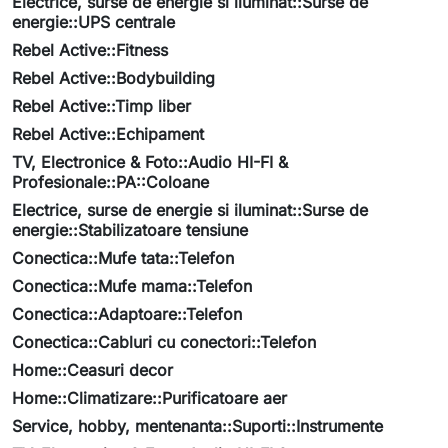
Electrice, surse de energie si iluminat::Surse de
energie::UPS centrale
Rebel Active::Fitness
Rebel Active::Bodybuilding
Rebel Active::Timp liber
Rebel Active::Echipament
TV, Electronice & Foto::Audio HI-FI &
Profesionale::PA::Coloane
Electrice, surse de energie si iluminat::Surse de
energie::Stabilizatoare tensiune
Conectica::Mufe tata::Telefon
Conectica::Mufe mama::Telefon
Conectica::Adaptoare::Telefon
Conectica::Cabluri cu conectori::Telefon
Home::Ceasuri decor
Home::Climatizare::Purificatoare aer
Service, hobby, mentenanta::Suporti::Instrumente