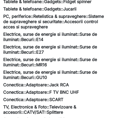
Tablete & telefoane::Gadgets::Fidget spinner
Tablete & telefoane::Gadgets::Jucarii
PC, periferice::Retelistica & supraveghere::Sisteme
de supraveghere si securitate::Accesorii control
acces si supraveghere
Electrice, surse de energie si iluminat::Surse de
iluminat::Becuri::E14
Electrice, surse de energie si iluminat::Surse de
iluminat::Becuri::E27
Electrice, surse de energie si iluminat::Surse de
iluminat::Becuri::MR16
Electrice, surse de energie si iluminat::Surse de
iluminat::Becuri::GU10
Conectica::Adaptoare::Jack RCA
Conectica::Adaptoare::F TV BNC UHF
Conectica::Adaptoare::SCART
TV, Electronice & Foto::Televizoare &
accesorii::CATV/SAT::Splittere