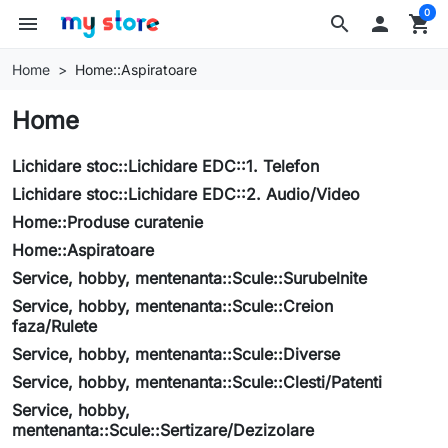
0
menu
search

shopping_cart
Home
Home::Aspiratoare
Home
Lichidare stoc::Lichidare EDC::1. Telefon
Lichidare stoc::Lichidare EDC::2. Audio/Video
Home::Produse curatenie
Home::Aspiratoare
Service, hobby, mentenanta::Scule::Surubelnite
Service, hobby, mentenanta::Scule::Creion
faza/Rulete
Service, hobby, mentenanta::Scule::Diverse
Service, hobby, mentenanta::Scule::Clesti/Patenti
Service, hobby,
mentenanta::Scule::Sertizare/Dezizolare