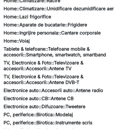
Home::Climatizare::Racire
Home::Climatizare::Umidificare dezumidificare aer
Home::Lazi frigorifice
Home::Aparate de bucatarie::Frigidere
Home::Ingrijire personala::Cantare corporale
Home::Voiaj
Tablete & telefoane::Telefoane mobile &
accesorii::Smartphone, smartwatch, smartband
TV, Electronice & Foto::Televizoare &
accesorii::Accesorii::Antene TV
TV, Electronice & Foto::Televizoare &
accesorii::Accesorii::Antene DVB-T
Electronice auto::Accesorii auto::Antene radio
Electronice auto::CB::Antene CB
Electronice auto::Difuzoare::Tweetere
PC, periferice::Birotica::Modelaj
PC, periferice::Birotica::Instrumente scris