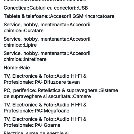
Conectica::Cabluri cu conectori::USB
Tablete & telefoane::Accesorii GSM::Incarcatoare
Service, hobby, mentenanta::Accesorii
chimice::Curatare
Service, hobby, mentenanta::Accesorii
chimice::Lipire
Service, hobby, mentenanta::Accesorii
chimice::Intretinere
Home::Baie
TV, Electronice & Foto::Audio HI-FI &
Profesionale::PA::Difuzoare tavan
PC, periferice::Retelistica & supraveghere::Sisteme
de supraveghere si securitate::Camere
TV, Electronice & Foto::Audio HI-FI &
Profesionale::PA::Megafoane
TV, Electronice & Foto::Audio HI-FI &
Profesionale::PA::Goarne
Electrice, surse de energie si