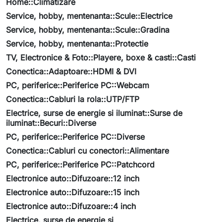
Home::Climatizare
Service, hobby, mentenanta::Scule::Electrice
Service, hobby, mentenanta::Scule::Gradina
Service, hobby, mentenanta::Protectie
TV, Electronice & Foto::Playere, boxe & casti::Casti
Conectica::Adaptoare::HDMI & DVI
PC, periferice::Periferice PC::Webcam
Conectica::Cabluri la rola::UTP/FTP
Electrice, surse de energie si iluminat::Surse de
iluminat::Becuri::Diverse
PC, periferice::Periferice PC::Diverse
Conectica::Cabluri cu conectori::Alimentare
PC, periferice::Periferice PC::Patchcord
Electronice auto::Difuzoare::12 inch
Electronice auto::Difuzoare::15 inch
Electronice auto::Difuzoare::4 inch
Electrice, surse de energie si