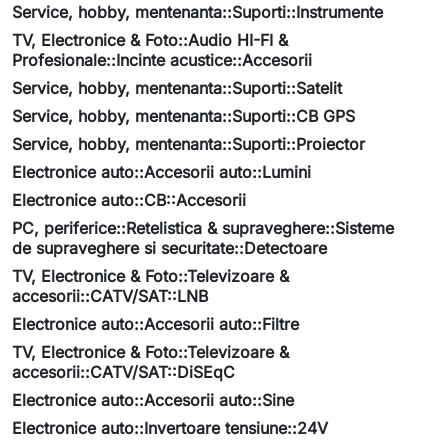
Service, hobby, mentenanta::Suporti::Instrumente
TV, Electronice & Foto::Audio HI-FI &
Profesionale::Incinte acustice::Accesorii
Service, hobby, mentenanta::Suporti::Satelit
Service, hobby, mentenanta::Suporti::CB GPS
Service, hobby, mentenanta::Suporti::Proiector
Electronice auto::Accesorii auto::Lumini
Electronice auto::CB::Accesorii
PC, periferice::Retelistica & supraveghere::Sisteme
de supraveghere si securitate::Detectoare
TV, Electronice & Foto::Televizoare &
accesorii::CATV/SAT::LNB
Electronice auto::Accesorii auto::Filtre
TV, Electronice & Foto::Televizoare &
accesorii::CATV/SAT::DiSEqC
Electronice auto::Accesorii auto::Sine
Electronice auto::Invertoare tensiune::24V