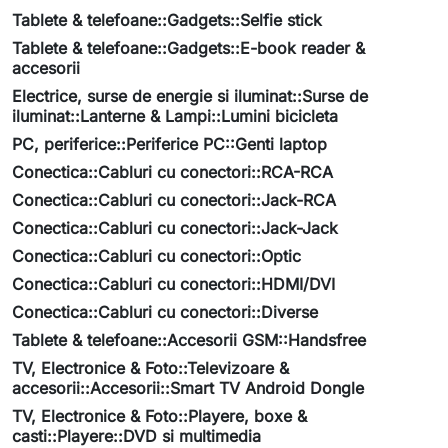
Tablete & telefoane::Gadgets::Selfie stick
Tablete & telefoane::Gadgets::E-book reader &
accesorii
Electrice, surse de energie si iluminat::Surse de
iluminat::Lanterne & Lampi::Lumini bicicleta
PC, periferice::Periferice PC::Genti laptop
Conectica::Cabluri cu conectori::RCA-RCA
Conectica::Cabluri cu conectori::Jack-RCA
Conectica::Cabluri cu conectori::Jack-Jack
Conectica::Cabluri cu conectori::Optic
Conectica::Cabluri cu conectori::HDMI/DVI
Conectica::Cabluri cu conectori::Diverse
Tablete & telefoane::Accesorii GSM::Handsfree
TV, Electronice & Foto::Televizoare &
accesorii::Accesorii::Smart TV Android Dongle
TV, Electronice & Foto::Playere, boxe &
casti::Playere::DVD si multimedia