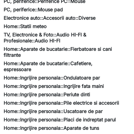
PC, periferice::Periferice PC::Mouse
PC, periferice::Mouse pad
Electronice auto::Accesorii auto::Diverse
Home::Statii meteo
TV, Electronice & Foto::Audio HI-FI &
Profesionale::Audio HI-FI
Home::Aparate de bucatarie::Fierbatoare si cani
filtrante
Home::Aparate de bucatarie::Cafetiere,
espressoare
Home::Ingrijire personala::Ondulatoare par
Home::Ingrijire personala::Ingrijire fata maini
Home::Ingrijire personala::Periute dinti
Home::Ingrijire personala::Pile electrice si accesorii
Home::Ingrijire personala::Uscatoare de par
Home::Ingrijire personala::Placi de indreptat parul
Home::Ingrijire personala::Aparate de tuns