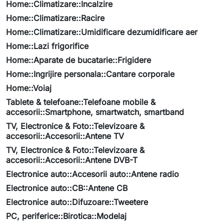
Home::Climatizare::Incalzire
Home::Climatizare::Racire
Home::Climatizare::Umidificare dezumidificare aer
Home::Lazi frigorifice
Home::Aparate de bucatarie::Frigidere
Home::Ingrijire personala::Cantare corporale
Home::Voiaj
Tablete & telefoane::Telefoane mobile &
accesorii::Smartphone, smartwatch, smartband
TV, Electronice & Foto::Televizoare &
accesorii::Accesorii::Antene TV
TV, Electronice & Foto::Televizoare &
accesorii::Accesorii::Antene DVB-T
Electronice auto::Accesorii auto::Antene radio
Electronice auto::CB::Antene CB
Electronice auto::Difuzoare::Tweetere
PC, periferice::Birotica::Modelaj