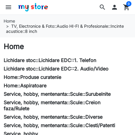
0
menu
search

shopping_cart
Home
TV, Electronice & Foto::Audio HI-FI & Profesionale::Incinte
acustice::8 inch
Home
Lichidare stoc::Lichidare EDC::1. Telefon
Lichidare stoc::Lichidare EDC::2. Audio/Video
Home::Produse curatenie
Home::Aspiratoare
Service, hobby, mentenanta::Scule::Surubelnite
Service, hobby, mentenanta::Scule::Creion
faza/Rulete
Service, hobby, mentenanta::Scule::Diverse
Service, hobby, mentenanta::Scule::Clesti/Patenti
Service, hobby,