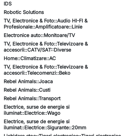
IDS
Robotic Solutions
TV, Electronice & Foto::Audio HI-FI &
Profesionale::Amplificatoare::Linie
Electronice auto::Monitoare/TV
TV, Electronice & Foto::Televizoare &
accesorii::CATV/SAT::Diverse
Home::Climatizare::AC
TV, Electronice & Foto::Televizoare &
accesorii::Telecomenzi::Beko
Rebel Animals::Joaca
Rebel Animals::Custi
Rebel Animals::Transport
Electrice, surse de energie si
iluminat::Electrice::Wago
Electrice, surse de energie si
iluminat::Electrice::Sigurante::20mm