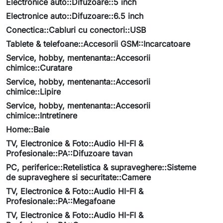
Electronice auto::Difuzoare::5 inch
Electronice auto::Difuzoare::6.5 inch
Conectica::Cabluri cu conectori::USB
Tablete & telefoane::Accesorii GSM::Incarcatoare
Service, hobby, mentenanta::Accesorii
chimice::Curatare
Service, hobby, mentenanta::Accesorii
chimice::Lipire
Service, hobby, mentenanta::Accesorii
chimice::Intretinere
Home::Baie
TV, Electronice & Foto::Audio HI-FI &
Profesionale::PA::Difuzoare tavan
PC, periferice::Retelistica & supraveghere::Sisteme
de supraveghere si securitate::Camere
TV, Electronice & Foto::Audio HI-FI &
Profesionale::PA::Megafoane
TV, Electronice & Foto::Audio HI-FI &