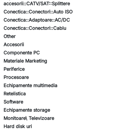
accesorii::CATV/SAT::Splittere
Conectica::Conectori::Auto ISO
Conectica::Adaptoare::AC/DC
Conectica::Conectori::Cablu
Other
Accesorii
Componente PC
Materiale Marketing
Periferice
Procesoare
Echipamente multimedia
Retelistica
Software
Echipamente storage
Monitoare\ Televizoare
Hard disk uri