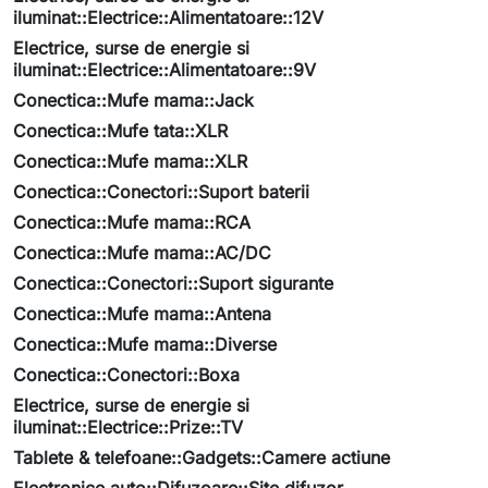
iluminat::Electrice::Alimentatoare::12V
Electrice, surse de energie si
iluminat::Electrice::Alimentatoare::9V
Conectica::Mufe mama::Jack
Conectica::Mufe tata::XLR
Conectica::Mufe mama::XLR
Conectica::Conectori::Suport baterii
Conectica::Mufe mama::RCA
Conectica::Mufe mama::AC/DC
Conectica::Conectori::Suport sigurante
Conectica::Mufe mama::Antena
Conectica::Mufe mama::Diverse
Conectica::Conectori::Boxa
Electrice, surse de energie si
iluminat::Electrice::Prize::TV
Tablete & telefoane::Gadgets::Camere actiune