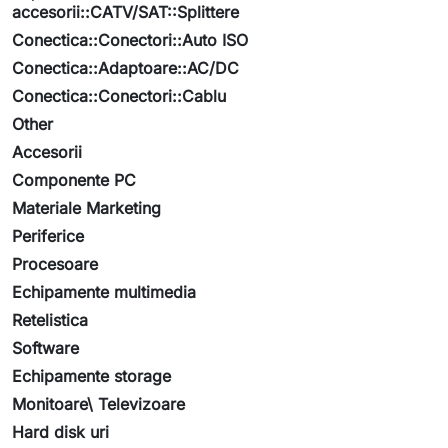
accesorii::CATV/SAT::Splittere
Conectica::Conectori::Auto ISO
Conectica::Adaptoare::AC/DC
Conectica::Conectori::Cablu
Other
Accesorii
Componente PC
Materiale Marketing
Periferice
Procesoare
Echipamente multimedia
Retelistica
Software
Echipamente storage
Monitoare\ Televizoare
Hard disk uri