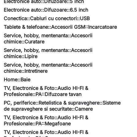
Electronice auto::Difuzoare::5 inch
Electronice auto::Difuzoare::6.5 inch
Conectica::Cabluri cu conectori::USB
Tablete & telefoane::Accesorii GSM::Incarcatoare
Service, hobby, mentenanta::Accesorii
chimice::Curatare
Service, hobby, mentenanta::Accesorii
chimice::Lipire
Service, hobby, mentenanta::Accesorii
chimice::Intretinere
Home::Baie
TV, Electronice & Foto::Audio HI-FI &
Profesionale::PA::Difuzoare tavan
PC, periferice::Retelistica & supraveghere::Sisteme
de supraveghere si securitate::Camere
TV, Electronice & Foto::Audio HI-FI &
Profesionale::PA::Megafoane
TV, Electronice & Foto::Audio HI-FI &