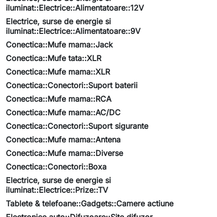
iluminat::Electrice::Alimentatoare::12V
Electrice, surse de energie si
iluminat::Electrice::Alimentatoare::9V
Conectica::Mufe mama::Jack
Conectica::Mufe tata::XLR
Conectica::Mufe mama::XLR
Conectica::Conectori::Suport baterii
Conectica::Mufe mama::RCA
Conectica::Mufe mama::AC/DC
Conectica::Conectori::Suport sigurante
Conectica::Mufe mama::Antena
Conectica::Mufe mama::Diverse
Conectica::Conectori::Boxa
Electrice, surse de energie si
iluminat::Electrice::Prize::TV
Tablete & telefoane::Gadgets::Camere actiune