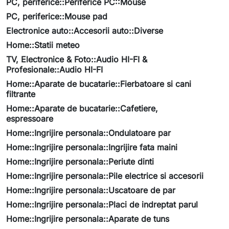
PC, periferice::Periferice PC::Mouse
PC, periferice::Mouse pad
Electronice auto::Accesorii auto::Diverse
Home::Statii meteo
TV, Electronice & Foto::Audio HI-FI &
Profesionale::Audio HI-FI
Home::Aparate de bucatarie::Fierbatoare si cani
filtrante
Home::Aparate de bucatarie::Cafetiere,
espressoare
Home::Ingrijire personala::Ondulatoare par
Home::Ingrijire personala::Ingrijire fata maini
Home::Ingrijire personala::Periute dinti
Home::Ingrijire personala::Pile electrice si accesorii
Home::Ingrijire personala::Uscatoare de par
Home::Ingrijire personala::Placi de indreptat parul
Home::Ingrijire personala::Aparate de tuns