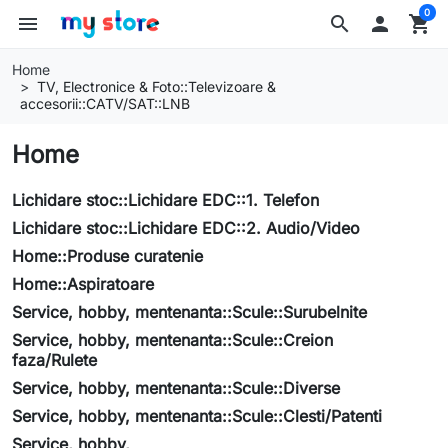
0
menu
search

shopping_cart
Home
TV, Electronice & Foto::Televizoare &
accesorii::CATV/SAT::LNB
Home
Lichidare stoc::Lichidare EDC::1. Telefon
Lichidare stoc::Lichidare EDC::2. Audio/Video
Home::Produse curatenie
Home::Aspiratoare
Service, hobby, mentenanta::Scule::Surubelnite
Service, hobby, mentenanta::Scule::Creion
faza/Rulete
Service, hobby, mentenanta::Scule::Diverse
Service, hobby, mentenanta::Scule::Clesti/Patenti
Service, hobby,