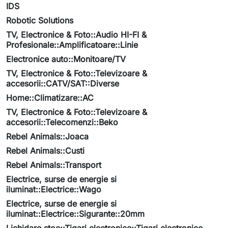
IDS
Robotic Solutions
TV, Electronice & Foto::Audio HI-FI &
Profesionale::Amplificatoare::Linie
Electronice auto::Monitoare/TV
TV, Electronice & Foto::Televizoare &
accesorii::CATV/SAT::Diverse
Home::Climatizare::AC
TV, Electronice & Foto::Televizoare &
accesorii::Telecomenzi::Beko
Rebel Animals::Joaca
Rebel Animals::Custi
Rebel Animals::Transport
Electrice, surse de energie si
iluminat::Electrice::Wago
Electrice, surse de energie si
iluminat::Electrice::Sigurante::20mm