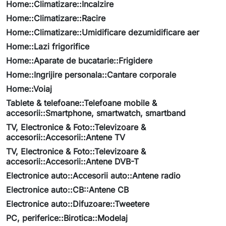
Home::Climatizare::Incalzire
Home::Climatizare::Racire
Home::Climatizare::Umidificare dezumidificare aer
Home::Lazi frigorifice
Home::Aparate de bucatarie::Frigidere
Home::Ingrijire personala::Cantare corporale
Home::Voiaj
Tablete & telefoane::Telefoane mobile &
accesorii::Smartphone, smartwatch, smartband
TV, Electronice & Foto::Televizoare &
accesorii::Accesorii::Antene TV
TV, Electronice & Foto::Televizoare &
accesorii::Accesorii::Antene DVB-T
Electronice auto::Accesorii auto::Antene radio
Electronice auto::CB::Antene CB
Electronice auto::Difuzoare::Tweetere
PC, periferice::Birotica::Modelaj