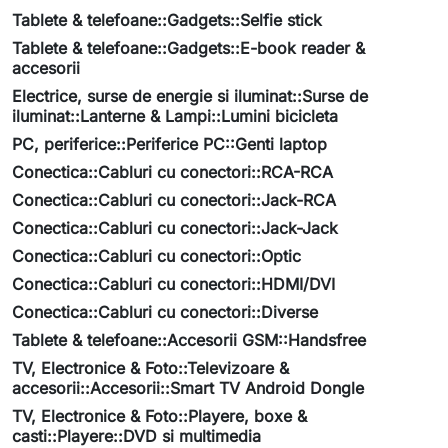
Tablete & telefoane::Gadgets::Selfie stick
Tablete & telefoane::Gadgets::E-book reader &
accesorii
Electrice, surse de energie si iluminat::Surse de
iluminat::Lanterne & Lampi::Lumini bicicleta
PC, periferice::Periferice PC::Genti laptop
Conectica::Cabluri cu conectori::RCA-RCA
Conectica::Cabluri cu conectori::Jack-RCA
Conectica::Cabluri cu conectori::Jack-Jack
Conectica::Cabluri cu conectori::Optic
Conectica::Cabluri cu conectori::HDMI/DVI
Conectica::Cabluri cu conectori::Diverse
Tablete & telefoane::Accesorii GSM::Handsfree
TV, Electronice & Foto::Televizoare &
accesorii::Accesorii::Smart TV Android Dongle
TV, Electronice & Foto::Playere, boxe &
casti::Playere::DVD si multimedia