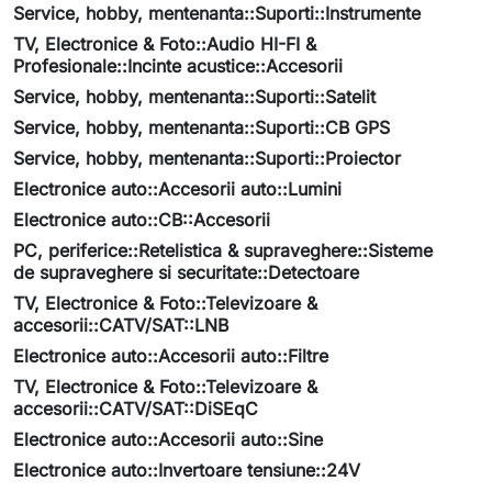
Service, hobby, mentenanta::Suporti::Instrumente
TV, Electronice & Foto::Audio HI-FI &
Profesionale::Incinte acustice::Accesorii
Service, hobby, mentenanta::Suporti::Satelit
Service, hobby, mentenanta::Suporti::CB GPS
Service, hobby, mentenanta::Suporti::Proiector
Electronice auto::Accesorii auto::Lumini
Electronice auto::CB::Accesorii
PC, periferice::Retelistica & supraveghere::Sisteme
de supraveghere si securitate::Detectoare
TV, Electronice & Foto::Televizoare &
accesorii::CATV/SAT::LNB
Electronice auto::Accesorii auto::Filtre
TV, Electronice & Foto::Televizoare &
accesorii::CATV/SAT::DiSEqC
Electronice auto::Accesorii auto::Sine
Electronice auto::Invertoare tensiune::24V