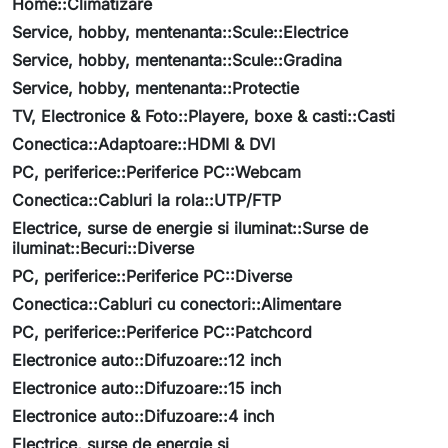
Home::Climatizare
Service, hobby, mentenanta::Scule::Electrice
Service, hobby, mentenanta::Scule::Gradina
Service, hobby, mentenanta::Protectie
TV, Electronice & Foto::Playere, boxe & casti::Casti
Conectica::Adaptoare::HDMI & DVI
PC, periferice::Periferice PC::Webcam
Conectica::Cabluri la rola::UTP/FTP
Electrice, surse de energie si iluminat::Surse de
iluminat::Becuri::Diverse
PC, periferice::Periferice PC::Diverse
Conectica::Cabluri cu conectori::Alimentare
PC, periferice::Periferice PC::Patchcord
Electronice auto::Difuzoare::12 inch
Electronice auto::Difuzoare::15 inch
Electronice auto::Difuzoare::4 inch
Electrice, surse de energie si