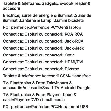
Tablete & telefoane::Gadgets::E-book reader &
accesorii
Electrice, surse de energie si iluminat::Surse de
iluminat::Lanterne & Lampi::Lumini bicicleta
PC, periferice::Periferice PC::Genti laptop
Conectica::Cabluri cu conectori::RCA-RCA
Conectica::Cabluri cu conectori::Jack-RCA
Conectica::Cabluri cu conectori::Jack-Jack
Conectica::Cabluri cu conectori::Optic
Conectica::Cabluri cu conectori::HDMI/DVI
Conectica::Cabluri cu conectori::Diverse
Tablete & telefoane::Accesorii GSM::Handsfree
TV, Electronice & Foto::Televizoare &
accesorii::Accesorii::Smart TV Android Dongle
TV, Electronice & Foto::Playere, boxe &
casti::Playere::DVD si multimedia
PC, periferice::Periferice PC::Hub/Lampi USB