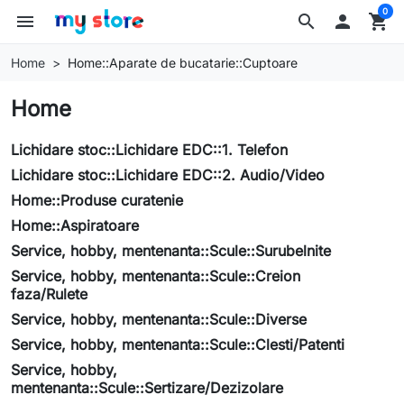
0
menu
search

shopping_cart
Home
Home::Aparate de bucatarie::Cuptoare
Home
Lichidare stoc::Lichidare EDC::1. Telefon
Lichidare stoc::Lichidare EDC::2. Audio/Video
Home::Produse curatenie
Home::Aspiratoare
Service, hobby, mentenanta::Scule::Surubelnite
Service, hobby, mentenanta::Scule::Creion
faza/Rulete
Service, hobby, mentenanta::Scule::Diverse
Service, hobby, mentenanta::Scule::Clesti/Patenti
Service, hobby,
mentenanta::Scule::Sertizare/Dezizolare