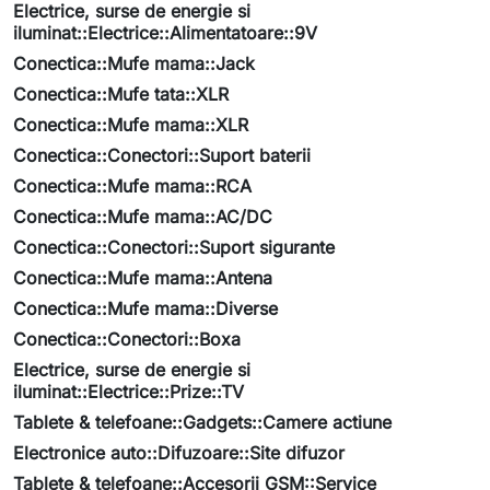
Electrice, surse de energie si
iluminat::Electrice::Alimentatoare::9V
Conectica::Mufe mama::Jack
Conectica::Mufe tata::XLR
Conectica::Mufe mama::XLR
Conectica::Conectori::Suport baterii
Conectica::Mufe mama::RCA
Conectica::Mufe mama::AC/DC
Conectica::Conectori::Suport sigurante
Conectica::Mufe mama::Antena
Conectica::Mufe mama::Diverse
Conectica::Conectori::Boxa
Electrice, surse de energie si
iluminat::Electrice::Prize::TV
Tablete & telefoane::Gadgets::Camere actiune
Electronice auto::Difuzoare::Site difuzor
Tablete & telefoane::Accesorii GSM::Service