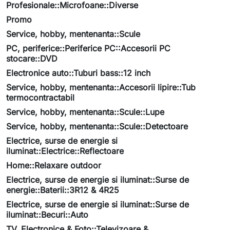
Profesionale::Microfoane::Diverse
Promo
Service, hobby, mentenanta::Scule
PC, periferice::Periferice PC::Accesorii PC
stocare::DVD
Electronice auto::Tuburi bass::12 inch
Service, hobby, mentenanta::Accesorii lipire::Tub
termocontractabil
Service, hobby, mentenanta::Scule::Lupe
Service, hobby, mentenanta::Scule::Detectoare
Electrice, surse de energie si
iluminat::Electrice::Reflectoare
Home::Relaxare outdoor
Electrice, surse de energie si iluminat::Surse de
energie::Baterii::3R12 & 4R25
Electrice, surse de energie si iluminat::Surse de
iluminat::Becuri::Auto
TV, Electronice & Foto::Televizoare &