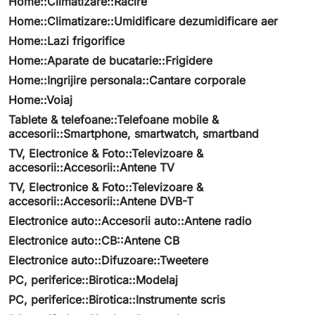
Home::Climatizare::Racire
Home::Climatizare::Umidificare dezumidificare aer
Home::Lazi frigorifice
Home::Aparate de bucatarie::Frigidere
Home::Ingrijire personala::Cantare corporale
Home::Voiaj
Tablete & telefoane::Telefoane mobile &
accesorii::Smartphone, smartwatch, smartband
TV, Electronice & Foto::Televizoare &
accesorii::Accesorii::Antene TV
TV, Electronice & Foto::Televizoare &
accesorii::Accesorii::Antene DVB-T
Electronice auto::Accesorii auto::Antene radio
Electronice auto::CB::Antene CB
Electronice auto::Difuzoare::Tweetere
PC, periferice::Birotica::Modelaj
PC, periferice::Birotica::Instrumente scris