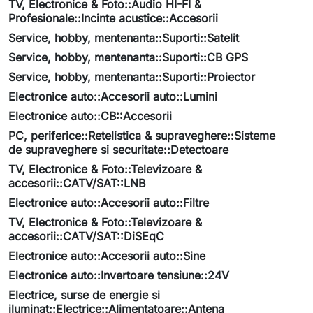
TV, Electronice & Foto::Audio HI-FI &
Profesionale::Incinte acustice::Accesorii
Service, hobby, mentenanta::Suporti::Satelit
Service, hobby, mentenanta::Suporti::CB GPS
Service, hobby, mentenanta::Suporti::Proiector
Electronice auto::Accesorii auto::Lumini
Electronice auto::CB::Accesorii
PC, periferice::Retelistica & supraveghere::Sisteme
de supraveghere si securitate::Detectoare
TV, Electronice & Foto::Televizoare &
accesorii::CATV/SAT::LNB
Electronice auto::Accesorii auto::Filtre
TV, Electronice & Foto::Televizoare &
accesorii::CATV/SAT::DiSEqC
Electronice auto::Accesorii auto::Sine
Electronice auto::Invertoare tensiune::24V
Electrice, surse de energie si
iluminat::Electrice::Alimentatoare::Antena