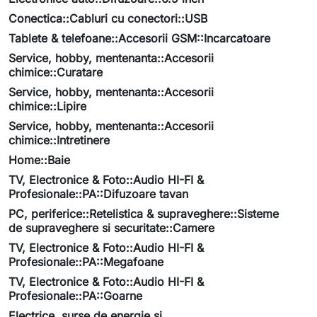
Conectica::Cabluri cu conectori::USB
Tablete & telefoane::Accesorii GSM::Incarcatoare
Service, hobby, mentenanta::Accesorii
chimice::Curatare
Service, hobby, mentenanta::Accesorii
chimice::Lipire
Service, hobby, mentenanta::Accesorii
chimice::Intretinere
Home::Baie
TV, Electronice & Foto::Audio HI-FI &
Profesionale::PA::Difuzoare tavan
PC, periferice::Retelistica & supraveghere::Sisteme
de supraveghere si securitate::Camere
TV, Electronice & Foto::Audio HI-FI &
Profesionale::PA::Megafoane
TV, Electronice & Foto::Audio HI-FI &
Profesionale::PA::Goarne
Electrice, surse de energie si