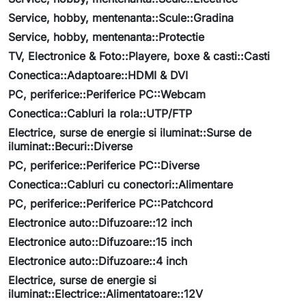
Service, hobby, mentenanta::Scule::Gradina
Service, hobby, mentenanta::Protectie
TV, Electronice & Foto::Playere, boxe & casti::Casti
Conectica::Adaptoare::HDMI & DVI
PC, periferice::Periferice PC::Webcam
Conectica::Cabluri la rola::UTP/FTP
Electrice, surse de energie si iluminat::Surse de
iluminat::Becuri::Diverse
PC, periferice::Periferice PC::Diverse
Conectica::Cabluri cu conectori::Alimentare
PC, periferice::Periferice PC::Patchcord
Electronice auto::Difuzoare::12 inch
Electronice auto::Difuzoare::15 inch
Electronice auto::Difuzoare::4 inch
Electrice, surse de energie si
iluminat::Electrice::Alimentatoare::12V