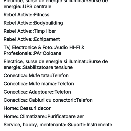
Electrice, surse de energie si iluminat::Surse de
energie::UPS centrale
Rebel Active::Fitness
Rebel Active::Bodybuilding
Rebel Active::Timp liber
Rebel Active::Echipament
TV, Electronice & Foto::Audio HI-FI &
Profesionale::PA::Coloane
Electrice, surse de energie si iluminat::Surse de
energie::Stabilizatoare tensiune
Conectica::Mufe tata::Telefon
Conectica::Mufe mama::Telefon
Conectica::Adaptoare::Telefon
Conectica::Cabluri cu conectori::Telefon
Home::Ceasuri decor
Home::Climatizare::Purificatoare aer
Service, hobby, mentenanta::Suporti::Instrumente