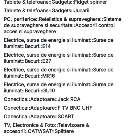
Tablete & telefoane::Gadgets::Fidget spinner
Tablete & telefoane::Gadgets::Jucarii
PC, periferice::Retelistica & supraveghere::Sisteme
de supraveghere si securitate::Accesorii control
acces si supraveghere
Electrice, surse de energie si iluminat::Surse de
iluminat::Becuri::E14
Electrice, surse de energie si iluminat::Surse de
iluminat::Becuri::E27
Electrice, surse de energie si iluminat::Surse de
iluminat::Becuri::MR16
Electrice, surse de energie si iluminat::Surse de
iluminat::Becuri::GU10
Conectica::Adaptoare::Jack RCA
Conectica::Adaptoare::F TV BNC UHF
Conectica::Adaptoare::SCART
TV, Electronice & Foto::Televizoare &
accesorii::CATV/SAT::Splittere