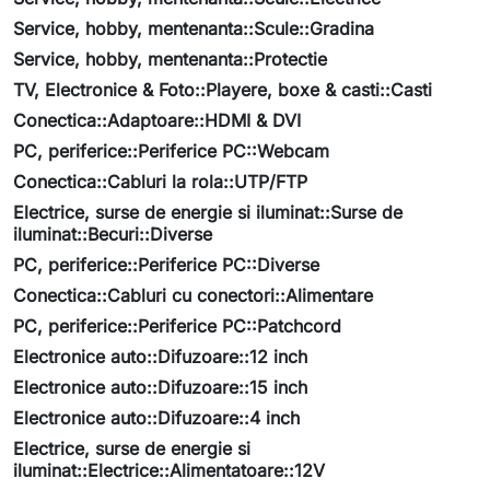
Service, hobby, mentenanta::Scule::Gradina
Service, hobby, mentenanta::Protectie
TV, Electronice & Foto::Playere, boxe & casti::Casti
Conectica::Adaptoare::HDMI & DVI
PC, periferice::Periferice PC::Webcam
Conectica::Cabluri la rola::UTP/FTP
Electrice, surse de energie si iluminat::Surse de
iluminat::Becuri::Diverse
PC, periferice::Periferice PC::Diverse
Conectica::Cabluri cu conectori::Alimentare
PC, periferice::Periferice PC::Patchcord
Electronice auto::Difuzoare::12 inch
Electronice auto::Difuzoare::15 inch
Electronice auto::Difuzoare::4 inch
Electrice, surse de energie si
iluminat::Electrice::Alimentatoare::12V