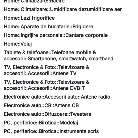
Home::Climatizare::Racire
Home::Climatizare::Umidificare dezumidificare aer
Home::Lazi frigorifice
Home::Aparate de bucatarie::Frigidere
Home::Ingrijire personala::Cantare corporale
Home::Voiaj
Tablete & telefoane::Telefoane mobile &
accesorii::Smartphone, smartwatch, smartband
TV, Electronice & Foto::Televizoare &
accesorii::Accesorii::Antene TV
TV, Electronice & Foto::Televizoare &
accesorii::Accesorii::Antene DVB-T
Electronice auto::Accesorii auto::Antene radio
Electronice auto::CB::Antene CB
Electronice auto::Difuzoare::Tweetere
PC, periferice::Birotica::Modelaj
PC, periferice::Birotica::Instrumente scris