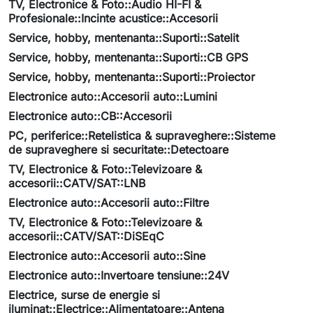
TV, Electronice & Foto::Audio HI-FI &
Profesionale::Incinte acustice::Accesorii
Service, hobby, mentenanta::Suporti::Satelit
Service, hobby, mentenanta::Suporti::CB GPS
Service, hobby, mentenanta::Suporti::Proiector
Electronice auto::Accesorii auto::Lumini
Electronice auto::CB::Accesorii
PC, periferice::Retelistica & supraveghere::Sisteme
de supraveghere si securitate::Detectoare
TV, Electronice & Foto::Televizoare &
accesorii::CATV/SAT::LNB
Electronice auto::Accesorii auto::Filtre
TV, Electronice & Foto::Televizoare &
accesorii::CATV/SAT::DiSEqC
Electronice auto::Accesorii auto::Sine
Electronice auto::Invertoare tensiune::24V
Electrice, surse de energie si
iluminat::Electrice::Alimentatoare::Antena