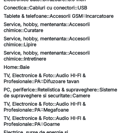
Conectica::Cabluri cu conectori::USB
Tablete & telefoane::Accesorii GSM::Incarcatoare
Service, hobby, mentenanta::Accesorii
chimice::Curatare
Service, hobby, mentenanta::Accesorii
chimice::Lipire
Service, hobby, mentenanta::Accesorii
chimice::Intretinere
Home::Baie
TV, Electronice & Foto::Audio HI-FI &
Profesionale::PA::Difuzoare tavan
PC, periferice::Retelistica & supraveghere::Sisteme
de supraveghere si securitate::Camere
TV, Electronice & Foto::Audio HI-FI &
Profesionale::PA::Megafoane
TV, Electronice & Foto::Audio HI-FI &
Profesionale::PA::Goarne
Electrice, surse de energie si