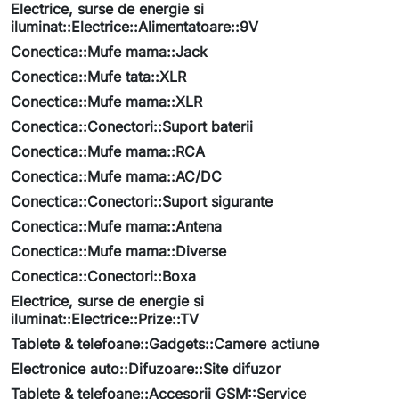
Electrice, surse de energie si
iluminat::Electrice::Alimentatoare::9V
Conectica::Mufe mama::Jack
Conectica::Mufe tata::XLR
Conectica::Mufe mama::XLR
Conectica::Conectori::Suport baterii
Conectica::Mufe mama::RCA
Conectica::Mufe mama::AC/DC
Conectica::Conectori::Suport sigurante
Conectica::Mufe mama::Antena
Conectica::Mufe mama::Diverse
Conectica::Conectori::Boxa
Electrice, surse de energie si
iluminat::Electrice::Prize::TV
Tablete & telefoane::Gadgets::Camere actiune
Electronice auto::Difuzoare::Site difuzor
Tablete & telefoane::Accesorii GSM::Service