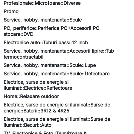
Profesionale::Microfoane::Diverse
Promo
Service, hobby, mentenanta::Scule
PC, periferice::Periferice PC::Accesorii PC
stocare::DVD
Electronice auto::Tuburi bass::12 inch
Service, hobby, mentenanta::Accesorii lipire::Tub
termocontractabil
Service, hobby, mentenanta::Scule::Lupe
Service, hobby, mentenanta::Scule::Detectoare
Electrice, surse de energie si
iluminat::Electrice::Reflectoare
Home::Relaxare outdoor
Electrice, surse de energie si iluminat::Surse de
energie::Baterii::3R12 & 4R25
Electrice, surse de energie si iluminat::Surse de
iluminat::Becuri::Auto
TV, Electronice & Foto::Televizoare &