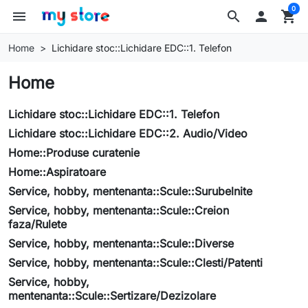
0
menu
search

shopping_cart
Home
Lichidare stoc::Lichidare EDC::1. Telefon
Home
Lichidare stoc::Lichidare EDC::1. Telefon
Lichidare stoc::Lichidare EDC::2. Audio/Video
Home::Produse curatenie
Home::Aspiratoare
Service, hobby, mentenanta::Scule::Surubelnite
Service, hobby, mentenanta::Scule::Creion
faza/Rulete
Service, hobby, mentenanta::Scule::Diverse
Service, hobby, mentenanta::Scule::Clesti/Patenti
Service, hobby,
mentenanta::Scule::Sertizare/Dezizolare