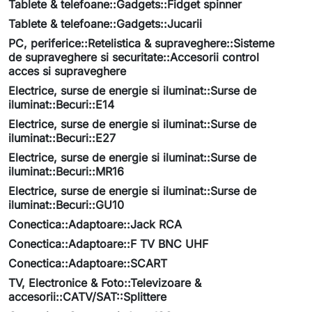
Tablete & telefoane::Gadgets::Fidget spinner
Tablete & telefoane::Gadgets::Jucarii
PC, periferice::Retelistica & supraveghere::Sisteme
de supraveghere si securitate::Accesorii control
acces si supraveghere
Electrice, surse de energie si iluminat::Surse de
iluminat::Becuri::E14
Electrice, surse de energie si iluminat::Surse de
iluminat::Becuri::E27
Electrice, surse de energie si iluminat::Surse de
iluminat::Becuri::MR16
Electrice, surse de energie si iluminat::Surse de
iluminat::Becuri::GU10
Conectica::Adaptoare::Jack RCA
Conectica::Adaptoare::F TV BNC UHF
Conectica::Adaptoare::SCART
TV, Electronice & Foto::Televizoare &
accesorii::CATV/SAT::Splittere