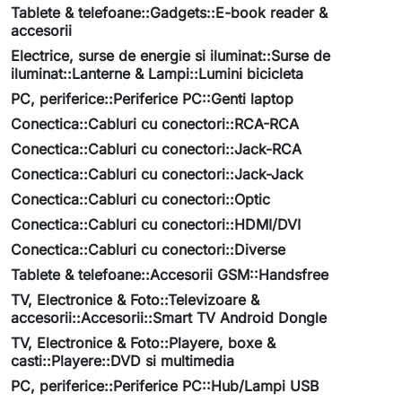
Tablete & telefoane::Gadgets::E-book reader &
accesorii
Electrice, surse de energie si iluminat::Surse de
iluminat::Lanterne & Lampi::Lumini bicicleta
PC, periferice::Periferice PC::Genti laptop
Conectica::Cabluri cu conectori::RCA-RCA
Conectica::Cabluri cu conectori::Jack-RCA
Conectica::Cabluri cu conectori::Jack-Jack
Conectica::Cabluri cu conectori::Optic
Conectica::Cabluri cu conectori::HDMI/DVI
Conectica::Cabluri cu conectori::Diverse
Tablete & telefoane::Accesorii GSM::Handsfree
TV, Electronice & Foto::Televizoare &
accesorii::Accesorii::Smart TV Android Dongle
TV, Electronice & Foto::Playere, boxe &
casti::Playere::DVD si multimedia
PC, periferice::Periferice PC::Hub/Lampi USB