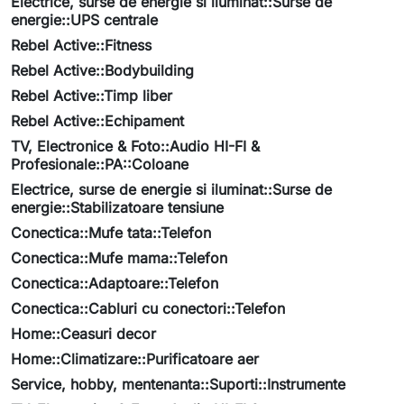
Electrice, surse de energie si iluminat::Surse de
energie::UPS centrale
Rebel Active::Fitness
Rebel Active::Bodybuilding
Rebel Active::Timp liber
Rebel Active::Echipament
TV, Electronice & Foto::Audio HI-FI &
Profesionale::PA::Coloane
Electrice, surse de energie si iluminat::Surse de
energie::Stabilizatoare tensiune
Conectica::Mufe tata::Telefon
Conectica::Mufe mama::Telefon
Conectica::Adaptoare::Telefon
Conectica::Cabluri cu conectori::Telefon
Home::Ceasuri decor
Home::Climatizare::Purificatoare aer
Service, hobby, mentenanta::Suporti::Instrumente