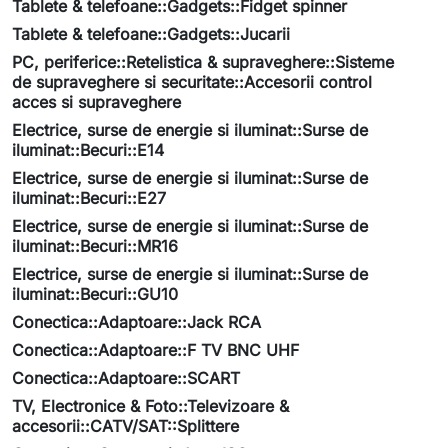
Tablete & telefoane::Gadgets::Fidget spinner
Tablete & telefoane::Gadgets::Jucarii
PC, periferice::Retelistica & supraveghere::Sisteme
de supraveghere si securitate::Accesorii control
acces si supraveghere
Electrice, surse de energie si iluminat::Surse de
iluminat::Becuri::E14
Electrice, surse de energie si iluminat::Surse de
iluminat::Becuri::E27
Electrice, surse de energie si iluminat::Surse de
iluminat::Becuri::MR16
Electrice, surse de energie si iluminat::Surse de
iluminat::Becuri::GU10
Conectica::Adaptoare::Jack RCA
Conectica::Adaptoare::F TV BNC UHF
Conectica::Adaptoare::SCART
TV, Electronice & Foto::Televizoare &
accesorii::CATV/SAT::Splittere