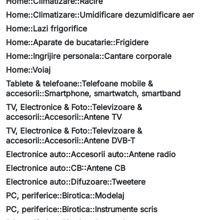
Home::Climatizare::Racire
Home::Climatizare::Umidificare dezumidificare aer
Home::Lazi frigorifice
Home::Aparate de bucatarie::Frigidere
Home::Ingrijire personala::Cantare corporale
Home::Voiaj
Tablete & telefoane::Telefoane mobile &
accesorii::Smartphone, smartwatch, smartband
TV, Electronice & Foto::Televizoare &
accesorii::Accesorii::Antene TV
TV, Electronice & Foto::Televizoare &
accesorii::Accesorii::Antene DVB-T
Electronice auto::Accesorii auto::Antene radio
Electronice auto::CB::Antene CB
Electronice auto::Difuzoare::Tweetere
PC, periferice::Birotica::Modelaj
PC, periferice::Birotica::Instrumente scris