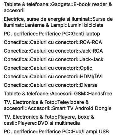
Tablete & telefoane::Gadgets::E-book reader &
accesorii
Electrice, surse de energie si iluminat::Surse de
iluminat::Lanterne & Lampi::Lumini bicicleta
PC, periferice::Periferice PC::Genti laptop
Conectica::Cabluri cu conectori::RCA-RCA
Conectica::Cabluri cu conectori::Jack-RCA
Conectica::Cabluri cu conectori::Jack-Jack
Conectica::Cabluri cu conectori::Optic
Conectica::Cabluri cu conectori::HDMI/DVI
Conectica::Cabluri cu conectori::Diverse
Tablete & telefoane::Accesorii GSM::Handsfree
TV, Electronice & Foto::Televizoare &
accesorii::Accesorii::Smart TV Android Dongle
TV, Electronice & Foto::Playere, boxe &
casti::Playere::DVD si multimedia
PC, periferice::Periferice PC::Hub/Lampi USB