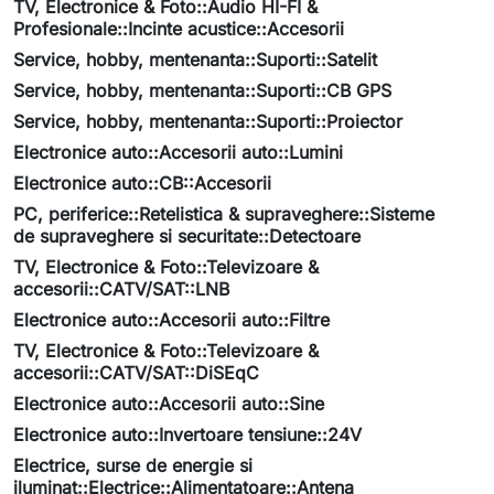
TV, Electronice & Foto::Audio HI-FI &
Profesionale::Incinte acustice::Accesorii
Service, hobby, mentenanta::Suporti::Satelit
Service, hobby, mentenanta::Suporti::CB GPS
Service, hobby, mentenanta::Suporti::Proiector
Electronice auto::Accesorii auto::Lumini
Electronice auto::CB::Accesorii
PC, periferice::Retelistica & supraveghere::Sisteme
de supraveghere si securitate::Detectoare
TV, Electronice & Foto::Televizoare &
accesorii::CATV/SAT::LNB
Electronice auto::Accesorii auto::Filtre
TV, Electronice & Foto::Televizoare &
accesorii::CATV/SAT::DiSEqC
Electronice auto::Accesorii auto::Sine
Electronice auto::Invertoare tensiune::24V
Electrice, surse de energie si
iluminat::Electrice::Alimentatoare::Antena