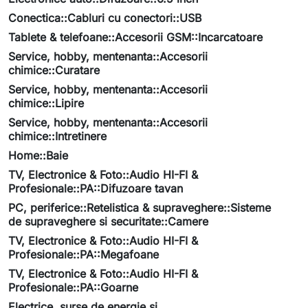
Conectica::Cabluri cu conectori::USB
Tablete & telefoane::Accesorii GSM::Incarcatoare
Service, hobby, mentenanta::Accesorii
chimice::Curatare
Service, hobby, mentenanta::Accesorii
chimice::Lipire
Service, hobby, mentenanta::Accesorii
chimice::Intretinere
Home::Baie
TV, Electronice & Foto::Audio HI-FI &
Profesionale::PA::Difuzoare tavan
PC, periferice::Retelistica & supraveghere::Sisteme
de supraveghere si securitate::Camere
TV, Electronice & Foto::Audio HI-FI &
Profesionale::PA::Megafoane
TV, Electronice & Foto::Audio HI-FI &
Profesionale::PA::Goarne
Electrice, surse de energie si