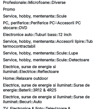
Profesionale::Microfoane::Diverse
Promo
Service, hobby, mentenanta::Scule
PC, periferice::Periferice PC::Accesorii PC
stocare::DVD
Electronice auto::Tuburi bass::12 inch
Service, hobby, mentenanta::Accesorii lipire::Tub
termocontractabil
Service, hobby, mentenanta::Scule::Lupe
Service, hobby, mentenanta::Scule::Detectoare
Electrice, surse de energie si
iluminat::Electrice::Reflectoare
Home::Relaxare outdoor
Electrice, surse de energie si iluminat::Surse de
energie::Baterii::3R12 & 4R25
Electrice, surse de energie si iluminat::Surse de
iluminat::Becuri::Auto
TV, Electronice & Foto::Televizoare &