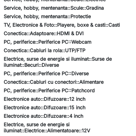
Service, hobby, mentenanta::Scule::Gradina
Service, hobby, mentenanta::Protectie
TV, Electronice & Foto::Playere, boxe & casti::Casti
Conectica::Adaptoare::HDMI & DVI
PC, periferice::Periferice PC::Webcam
Conectica::Cabluri la rola::UTP/FTP
Electrice, surse de energie si iluminat::Surse de
iluminat::Becuri::Diverse
PC, periferice::Periferice PC::Diverse
Conectica::Cabluri cu conectori::Alimentare
PC, periferice::Periferice PC::Patchcord
Electronice auto::Difuzoare::12 inch
Electronice auto::Difuzoare::15 inch
Electronice auto::Difuzoare::4 inch
Electrice, surse de energie si
iluminat::Electrice::Alimentatoare::12V