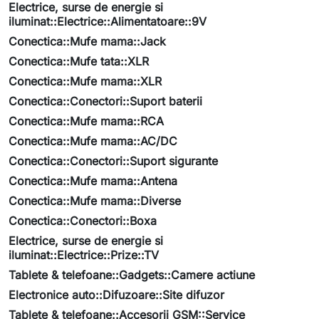
Electrice, surse de energie si
iluminat::Electrice::Alimentatoare::9V
Conectica::Mufe mama::Jack
Conectica::Mufe tata::XLR
Conectica::Mufe mama::XLR
Conectica::Conectori::Suport baterii
Conectica::Mufe mama::RCA
Conectica::Mufe mama::AC/DC
Conectica::Conectori::Suport sigurante
Conectica::Mufe mama::Antena
Conectica::Mufe mama::Diverse
Conectica::Conectori::Boxa
Electrice, surse de energie si
iluminat::Electrice::Prize::TV
Tablete & telefoane::Gadgets::Camere actiune
Electronice auto::Difuzoare::Site difuzor
Tablete & telefoane::Accesorii GSM::Service