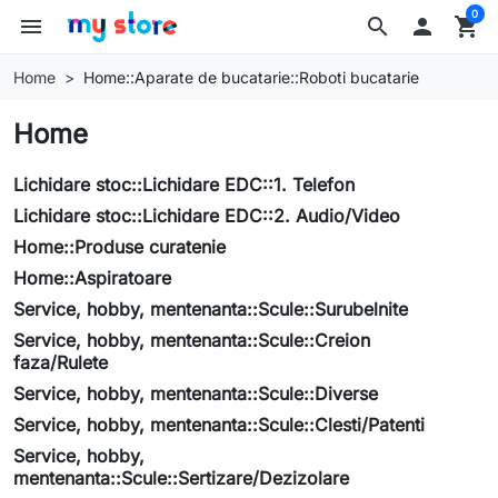
0
menu
search

shopping_cart
Home
Home::Aparate de bucatarie::Roboti bucatarie
Home
Lichidare stoc::Lichidare EDC::1. Telefon
Lichidare stoc::Lichidare EDC::2. Audio/Video
Home::Produse curatenie
Home::Aspiratoare
Service, hobby, mentenanta::Scule::Surubelnite
Service, hobby, mentenanta::Scule::Creion
faza/Rulete
Service, hobby, mentenanta::Scule::Diverse
Service, hobby, mentenanta::Scule::Clesti/Patenti
Service, hobby,
mentenanta::Scule::Sertizare/Dezizolare