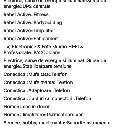
Electrice, surse de energie si iluminat::Surse de
energie::UPS centrale
Rebel Active::Fitness
Rebel Active::Bodybuilding
Rebel Active::Timp liber
Rebel Active::Echipament
TV, Electronice & Foto::Audio HI-FI &
Profesionale::PA::Coloane
Electrice, surse de energie si iluminat::Surse de
energie::Stabilizatoare tensiune
Conectica::Mufe tata::Telefon
Conectica::Mufe mama::Telefon
Conectica::Adaptoare::Telefon
Conectica::Cabluri cu conectori::Telefon
Home::Ceasuri decor
Home::Climatizare::Purificatoare aer
Service, hobby, mentenanta::Suporti::Instrumente